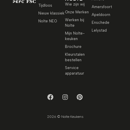
Wie zijn wij
Tijdloos
Amersfoort
Onze Merken
Nieuw klassiek
Apeldoorn
Werken bij
Nolte NEO
Enschede
Nolte
Lelystad
Mijn Nolte-
keuken
Brochure
Kleurstalen
bestellen
Service
apparatuur
2026 © Nolte Keukens