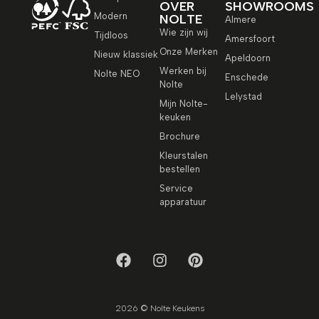
OVER
SHOWROOMS
Modern
NOLTE
Almere
Wie zijn wij
Tijdloos
Amersfoort
Onze Merken
Nieuw klassiek
Apeldoorn
Werken bij
Nolte NEO
Enschede
Nolte
Lelystad
Mijn Nolte-
keuken
Brochure
Kleurstalen
bestellen
Service
apparatuur
2026 © Nolte Keukens