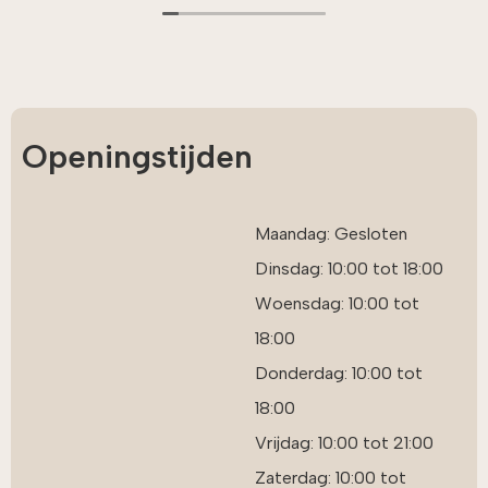
dachten ze perfect met ons mee. We hebben een
fantastisch leuke ervaring gehad tijdens het hele
proces.
We kunnen werkelijk niet wachten tot de keuken
wordt geleverd en we onze bourgondische
boerderij in Limburg mogen verrijken met dit
Openingstijden
pronkstuk. Dikke aanrader!
Maandag: Gesloten
Dinsdag: 10:00 tot 18:00
Woensdag: 10:00 tot
18:00
Donderdag: 10:00 tot
18:00
Vrijdag: 10:00 tot 21:00
Zaterdag: 10:00 tot