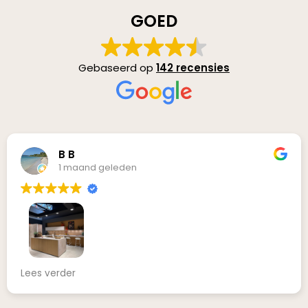
GOED
Gebaseerd op
142 recensies
Jan Schaeks
2 maanden geleden
Fantastische ervaring en een droomkeuken in het
vooruitzicht!
Wat zijn wij ontzettend goed en fijn geholpen bij
Nolte Keukens in Almere!
Lees verder
Vanaf het eerste moment was de sfeer top en