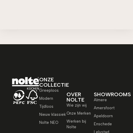
ONZE
COLLECTIE
Greeploos
OVER
SHOWROOMS
Modern
NOLTE
Almere
Wie zijn wij
Tijdloos
Amersfoort
Onze Merken
Nieuw klassiek
Apeldoorn
Werken bij
Nolte NEO
Enschede
Nolte
Lelystad