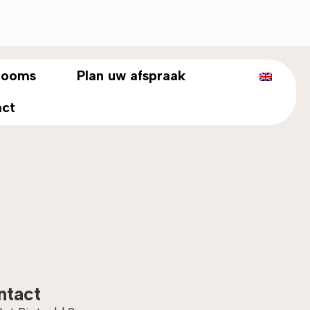
rooms
Plan uw afspraak
act
ntact