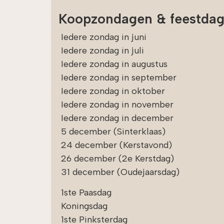
er 
Koopzondagen & feestda
gef
bep
Iedere zondag in juni
koo
goe
Iedere zondag in juli
onz
Iedere zondag in augustus
pas
Iedere zondag in september
Iedere zondag in oktober
Ook
sti
Iedere zondag in november
de 
Iedere zondag in december
bla
5 december (Sinterklaas)
waa
ook
24 december (Kerstavond)
bep
26 december (2e Kerstdag)
pra
31 december (Oudejaarsdag)
opl
we 
1ste Paasdag
onn
Koningsdag
aa
1ste Pinksterdag