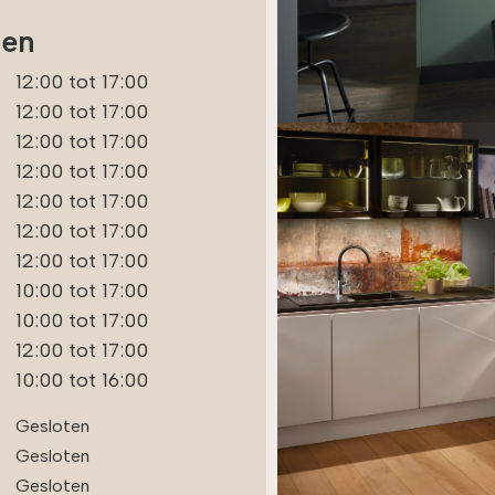
uiteraard is het goed
soms toch dingen worden
gen
opgelost.
orceerd, zoals een
Ook bij de montage van 
aalde opstelling of een
12:00 tot 17:00
keuken verliep alles goed
keiland. Bij Nolte werd juist
de monteur straalde rust
d gekeken naar wat bij
12:00 tot 17:00
vakmanschap uit.
e ruimte en ons gebruik
12:00 tot 17:00
te.
12:00 tot 17:00
Kort maar krachtig — sup
kwaliteit en top service v
12:00 tot 17:00
 zijn er goede
Nolte keukens Enschede. 
jlsuggesties gedaan voor
12:00 tot 17:00
fronten, grepen en het
12:00 tot 17:00
Ik zou iedereen aanbevel
d. Wat we vooral
10:00 tot 17:00
om hier een keuken ( of
rdeerden, is dat Melissa
badkamer) te kopen.
 eerlijk aangaf wanneer
10:00 tot 17:00
aalde wensen in de
12:00 tot 17:00
Groetjes De Broentjes
ktijk weinig zouden
10:00 tot 16:00
everen. Daardoor kregen
niet het gevoel dat er
Gesloten
odig extra kosten werden
Gesloten
ngepraat.
Gesloten