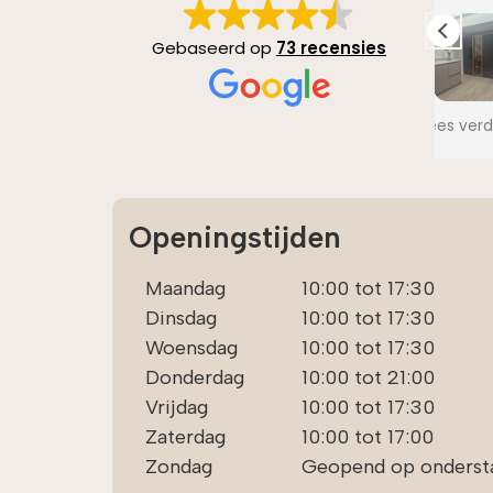
Gebaseerd op
73 recensies
Wij hebben in januari 2026
Mee
Lees verder
Lee
onze keuken uitgezocht en
zel
afgesproken dat deze in mei
keu
geleverd zou worden. Dit is
ste
tot in de puntjes goed
deg
Openingstijden
geregeld met Melissa,
bla
kantoor Enschede! Ze heeft in
app
alles meegedacht en tips
als
Maandag
10:00 tot 17:30
gegeven. Door Nolte en
die
Dinsdag
10:00 tot 17:30
Melissa hebben wij onze
Woensdag
10:00 tot 17:30
droomkeuken!
Mel
Cen
Donderdag
10:00 tot 21:00
gel
Vrijdag
10:00 tot 17:30
en 
Zaterdag
10:00 tot 17:00
pro
lij
Zondag
Geopend op onderst
heb