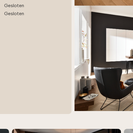
 inmeten, de levering en
Gesloten
installatie verliepen via
Gesloten
ere partijen, en ook dat
g bij ons super. Erg
endelijke vakmensen die
edenken, moeite doen en
eid zijn te helpen.
 traject met Nolte Küchen
ter is prettig verlopen en
es is netjes afgerond. Wij
n erg tevreden met het
dresultaat. Aanrader!