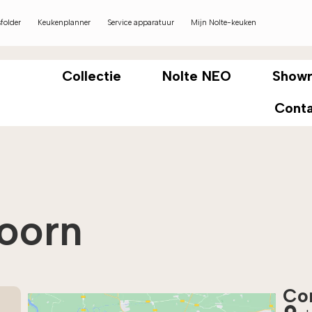
folder
Keukenplanner
Service apparatuur
Mijn Nolte-keuken
Collectie
Nolte NEO
Show
Cont
oorn
Co