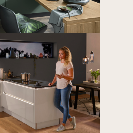
de
 een
 en
er
an
—
en