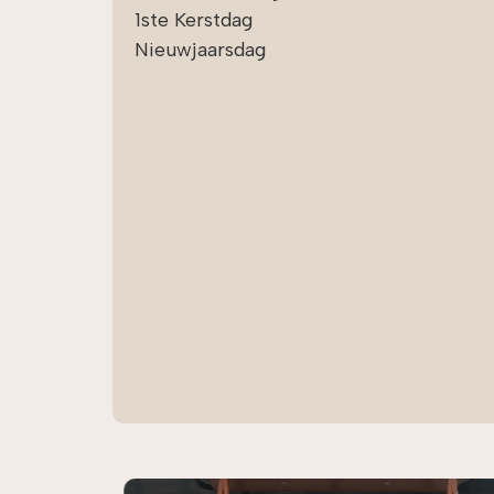
Het
1ste Kerstdag
de 
Nieuwjaarsdag
and
gin
vri
me
ber
Het
Cen
all
zij
ein