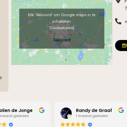
H
Klik 'Akkoord' om Google maps in te
+
schakelen
Cookiebeleid
Akkoord
e
Randy de Graaf
Benjamin Broen
1 maand geleden
2 maanden geleden