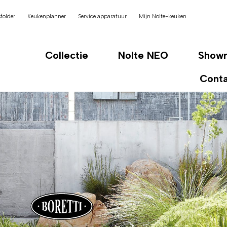
folder
Keukenplanner
Service apparatuur
Mijn Nolte-keuken
Collectie
Nolte NEO
Show
Cont