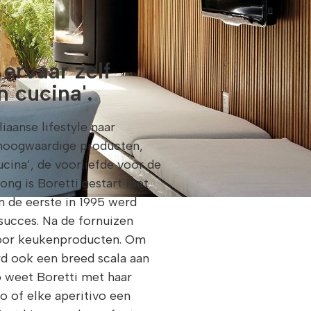
 ervaar zelf
n cucina'.
liaanse lifestyle naar
 hoogwaardige producten,
ucina’, de voorliefde voor de
rong is Boretti gestart met
n de eerste in 1995 werd
ucces. Na de fornuizen
tdoor keukenproducten. Om
d ook een breed scala aan
o weet Boretti met haar
o of elke aperitivo een