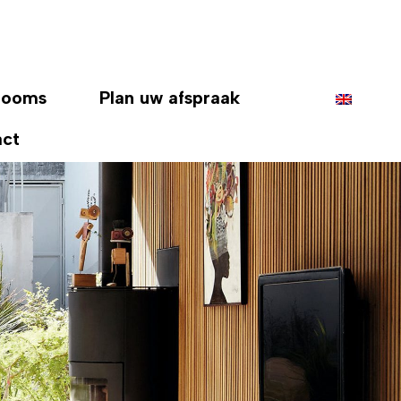
rooms
Plan uw afspraak
act