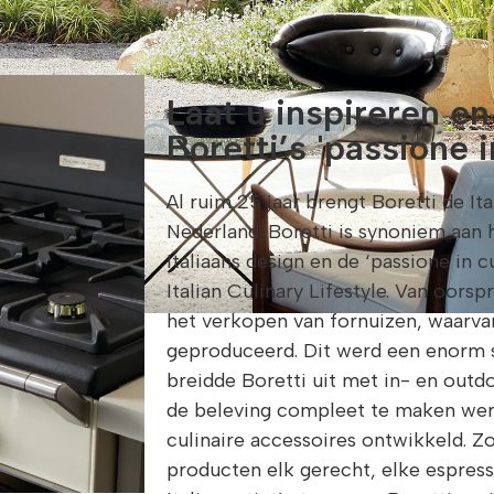
Laat u inspireren en
Boretti’s 'passione i
Al ruim 25 jaar brengt Boretti de Ita
Nederland. Boretti is synoniem aan
Italiaans design en de ‘passione in c
Italian Culinary Lifestyle. Van oorsp
het verkopen van fornuizen, waarva
geproduceerd. Dit werd een enorm s
breidde Boretti uit met in- en ou
de beleving compleet te maken wer
culinaire accessoires ontwikkeld. Z
producten elk gerecht, elke espress