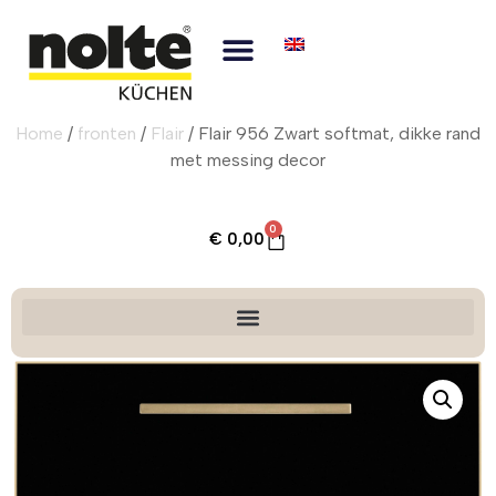
Home
/
fronten
/
Flair
/ Flair 956 Zwart softmat, dikke rand
met messing decor
0
€
0,00