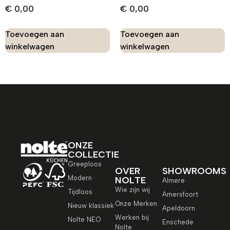
€
0,00
€
0,00
Toevoegen aan
Toevoegen aan
winkelwagen
winkelwagen
ONZE
COLLECTIE
Greeploos
OVER
SHOWROOMS
Modern
NOLTE
Almere
Wie zijn wij
Tijdloos
Amersfoort
Onze Merken
Nieuw klassiek
Apeldoorn
Werken bij
Nolte NEO
Enschede
Nolte