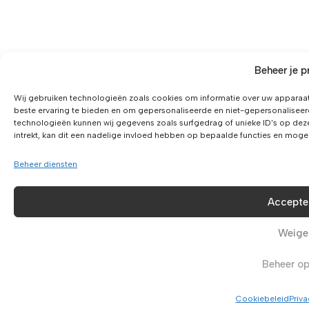
Beheer je p
Wij gebruiken technologieën zoals cookies om informatie over uw apparaat
beste ervaring te bieden en om gepersonaliseerde en niet-gepersonaliseer
technologieën kunnen wij gegevens zoals surfgedrag of unieke ID's op dez
intrekt, kan dit een nadelige invloed hebben op bepaalde functies en moge
Beheer diensten
Accepte
Weige
Beheer op
Cookiebeleid
Priva