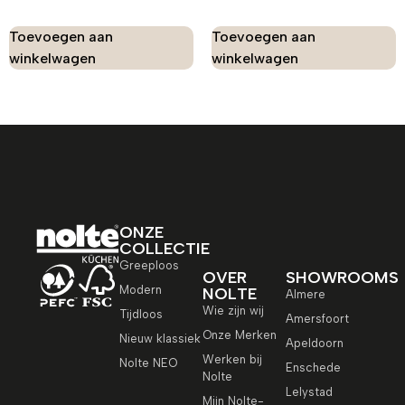
Toevoegen aan
Toevoegen aan
winkelwagen
winkelwagen
ONZE
COLLECTIE
Greeploos
OVER
SHOWROOMS
Modern
NOLTE
Almere
Wie zijn wij
Tijdloos
Amersfoort
Onze Merken
Nieuw klassiek
Apeldoorn
Werken bij
Nolte NEO
Enschede
Nolte
Lelystad
Mijn Nolte-