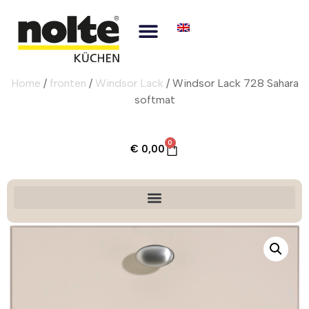
Home
/
fronten
/
Windsor Lack
/ Windsor Lack 728 Sahara
softmat
0
€
0,00