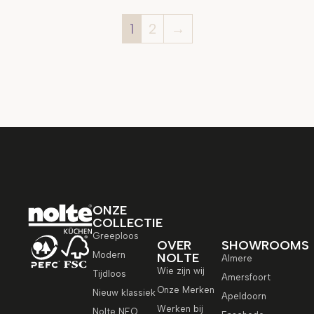
1
2
→
ONZE
COLLECTIE
Greeploos
OVER
SHOWROOMS
Modern
NOLTE
Almere
Wie zijn wij
Tijdloos
Amersfoort
Onze Merken
Nieuw klassiek
Apeldoorn
Werken bij
Nolte NEO