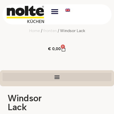
Home
/
fronten
/ Windsor Lack
0
€
0,00
Windsor
Lack