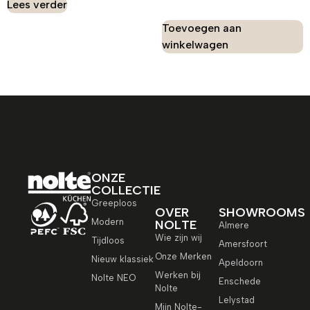
Lees verder
Toevoegen aan
winkelwagen
ONZE
COLLECTIE
Greeploos
OVER
SHOWROOMS
Modern
NOLTE
Almere
Wie zijn wij
Tijdloos
Amersfoort
Onze Merken
Nieuw klassiek
Apeldoorn
Werken bij
Nolte NEO
Enschede
Nolte
Lelystad
Mijn Nolte-