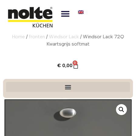
Home
/
fronten
/
Windsor Lack
/ Windsor Lack 72Q
Kwartsgrijs softmat
0
€
0,00