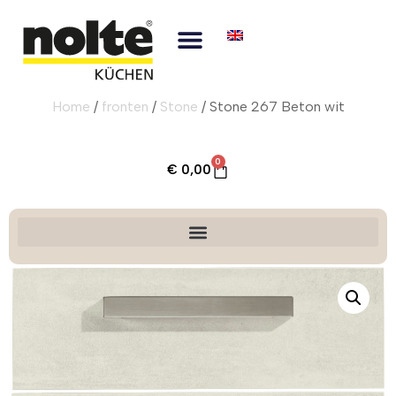
Home
/
fronten
/
Stone
/ Stone 267 Beton wit
0
€
0,00