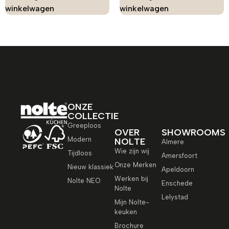
winkelwagen
winkelwagen
ONZE
COLLECTIE
Greeploos
OVER
SHOWROOMS
Modern
NOLTE
Almere
Wie zijn wij
Tijdloos
Amersfoort
Onze Merken
Nieuw klassiek
Apeldoorn
Werken bij
Nolte NEO
Enschede
Nolte
Lelystad
Mijn Nolte-
keuken
Brochure