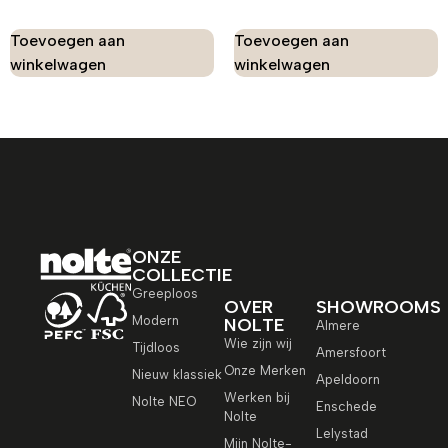
Toevoegen aan
Toevoegen aan
winkelwagen
winkelwagen
ONZE
COLLECTIE
Greeploos
OVER
SHOWROOMS
Modern
NOLTE
Almere
Wie zijn wij
Tijdloos
Amersfoort
Onze Merken
Nieuw klassiek
Apeldoorn
Werken bij
Nolte NEO
Enschede
Nolte
Lelystad
Mijn Nolte-