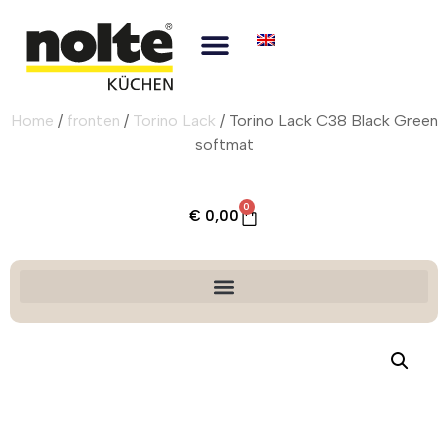
Home
/
fronten
/
Torino Lack
/ Torino Lack C38 Black Green
softmat
0
€
0,00