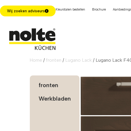
Kleurstalen bestellen
Brochure
Aanbiedings
Wij zoeken adviseurs
Home
/
fronten
/
Lugano Lack
/ Lugano Lack F40
fronten
Werkbladen