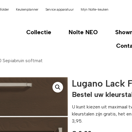
folder
Keukenplanner
Service apparatuur
Mijn Nolte-keuken
Collectie
Nolte NEO
Show
Cont
 Sepiabruin softmat
Lugano Lack F
Bestel uw kleursta
U kunt kiezen uit maximaal 
kleurstalen zijn gratis, het 
3,95.