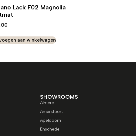
ano Lack F02 Magnolia
ftmat
,00
voegen aan winkelwagen
SHOWROOMS
Almere
Amersfoort
Apeldoorn
Enschede