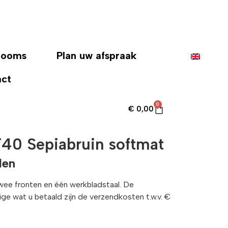
rooms
Plan uw afspraak
act
0
€
0,00
40 Sepiabruin softmat
len
twee fronten en één werkbladstaal. De
enige wat u betaald zijn de verzendkosten t.w.v. €