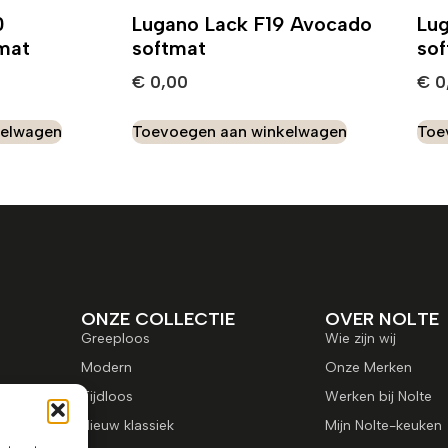
0
Lugano Lack F19 Avocado
Lug
tmat
softmat
so
€
0,00
€
0
kelwagen
Toevoegen aan winkelwagen
Toe
ONZE COLLECTIE
OVER NOLTE
Greeploos
Wie zijn wij
Modern
Onze Merken
Tijdloos
Werken bij Nolte
Nieuw klassiek
Mijn Nolte-keuken