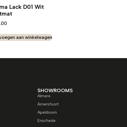
ma Lack D01 Wit
ftmat
,00
voegen aan winkelwagen
SHOWROOMS
Almere
Amersfoort
Apeldoorn
Enschede