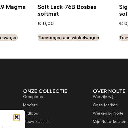
729 Magma
Soft Lack 76B Bosbes
Sig
softmat
so
€
0,00
€
0
kelwagen
Toevoegen aan winkelwagen
Toe
ONZE COLLECTIE
OVER NOLTE
Greeploos
Wie zijn wij
Modern
Onze Merken
Tijdloos
Werken bij Nolte
Nieuw klassiek
Mijn Nolte-keuken