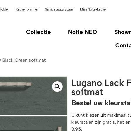
folder
Keukenplanner
Service apparatuur
Mijn Nolte-keuken
Collectie
Nolte NEO
Show
Cont
 Black Green softmat
Lugano Lack 
softmat
Bestel uw kleursta
U kunt kiezen uit maximaal 
kleurstalen zijn gratis, het 
3,95.