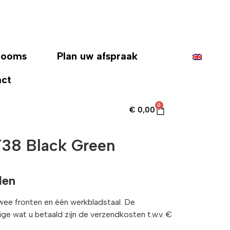
rooms
Plan uw afspraak
act
0
€
0,00
F38 Black Green
len
twee fronten en één werkbladstaal. De
enige wat u betaald zijn de verzendkosten t.w.v. €