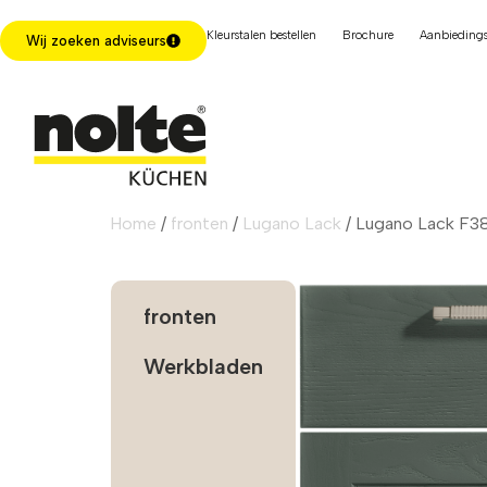
Kleurstalen bestellen
Brochure
Aanbiedings
Wij zoeken adviseurs
Home
/
fronten
/
Lugano Lack
/ Lugano Lack F38
fronten
Werkbladen