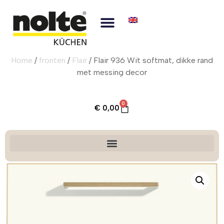
Home
/
fronten
/
Flair
/ Flair 936 Wit softmat, dikke rand
met messing decor
0
€
0,00