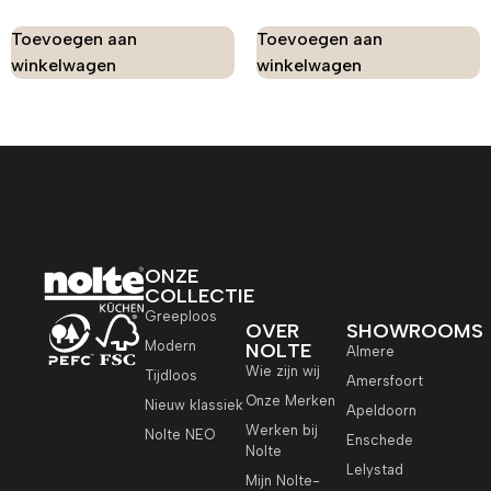
Toevoegen aan
Toevoegen aan
winkelwagen
winkelwagen
ONZE
COLLECTIE
Greeploos
OVER
SHOWROOMS
Modern
NOLTE
Almere
Wie zijn wij
Tijdloos
Amersfoort
Onze Merken
Nieuw klassiek
Apeldoorn
Werken bij
Nolte NEO
Enschede
Nolte
Lelystad
Mijn Nolte-