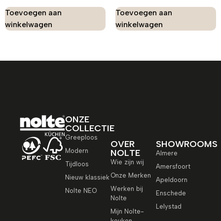
Toevoegen aan
Toevoegen aan
winkelwagen
winkelwagen
ONZE
COLLECTIE
Greeploos
OVER
SHOWROOMS
Modern
NOLTE
Almere
Wie zijn wij
Tijdloos
Amersfoort
Onze Merken
Nieuw klassiek
Apeldoorn
Werken bij
Nolte NEO
Enschede
Nolte
Lelystad
Mijn Nolte-
keuken