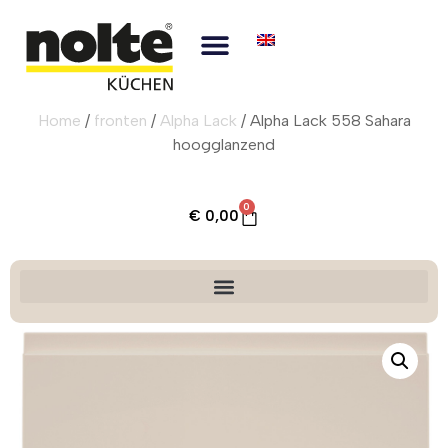
Home
/
fronten
/
Alpha Lack
/ Alpha Lack 558 Sahara
hoogglanzend
0
€
0,00