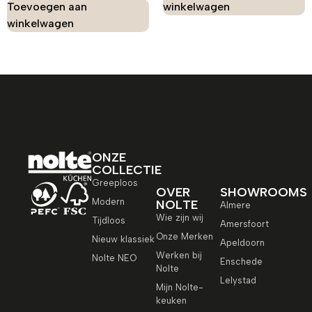
Toevoegen aan
winkelwagen
winkelwagen
ONZE
COLLECTIE
Greeploos
OVER
SHOWROOMS
Modern
NOLTE
Almere
Wie zijn wij
Tijdloos
Amersfoort
Onze Merken
Nieuw klassiek
Apeldoorn
Werken bij
Nolte NEO
Enschede
Nolte
Lelystad
Mijn Nolte-
keuken