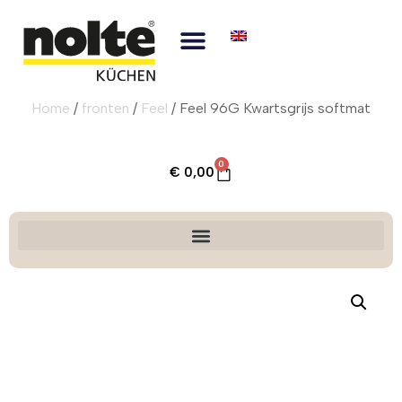
Home
/
fronten
/
Feel
/ Feel 96G Kwartsgrijs softmat
0
€
0,00