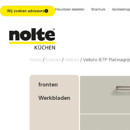
Kleurstalen bestellen
Brochure
Aanbiedings
Wij zoeken adviseurs
Home
/
fronten
/
Velluto
/ Velluto 87P Platinagri
fronten
Werkbladen