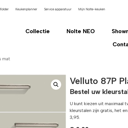
folder
Keukenplanner
Service apparatuur
Mijn Nolte-keuken
Collectie
Nolte NEO
Show
Cont
js mat
Velluto 87P Pl
Bestel uw kleursta
U kunt kiezen uit maximaal 
kleurstalen zijn gratis, het 
3,95.