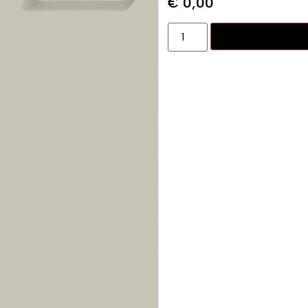
€
0,00
Toevoegen aan w