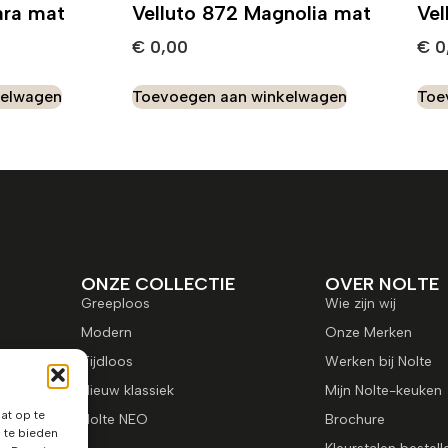
ara mat
Velluto 872 Magnolia mat
Vel
€
0,00
€
0
kelwagen
Toevoegen aan winkelwagen
Toe
ONZE COLLECTIE
OVER NOLTE
Greeploos
Wie zijn wij
Modern
Onze Merken
Tijdloos
Werken bij Nolte
Nieuw klassiek
Mijn Nolte-keuken
at op te
Nolte NEO
Brochure
 te bieden