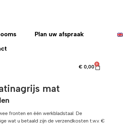
rooms
Plan uw afspraak
act
0
€
0,00
atinagrijs mat
len
twee fronten en één werkbladstaal. De
enige wat u betaald zijn de verzendkosten t.w.v. €