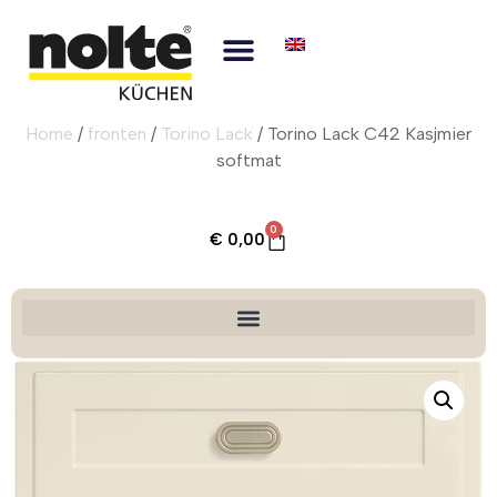
Home
/
fronten
/
Torino Lack
/ Torino Lack C42 Kasjmier
softmat
0
€
0,00