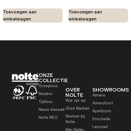
Toevoegen aan
Toevoegen aan
winkelwagen
winkelwagen
ONZE
COLLECTIE
Greeploos
OVER
SHOWROOMS
Modern
NOLTE
Almere
Wie zijn wij
Tijdloos
Amersfoort
Onze Merken
Nieuw klassiek
Apeldoorn
Werken bij
Nolte NEO
Enschede
Nolte
Lelystad
Mijn Nolte-