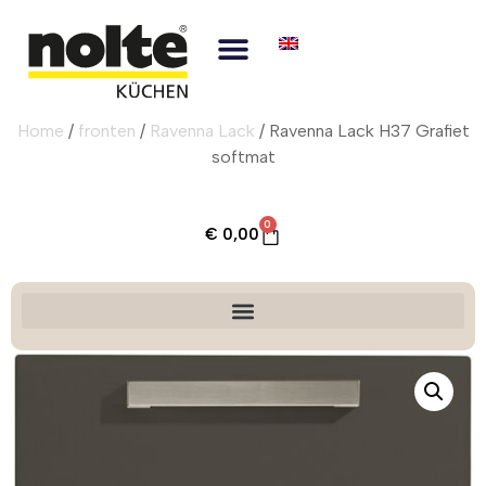
Home
/
fronten
/
Ravenna Lack
/ Ravenna Lack H37 Grafiet
softmat
0
€
0,00