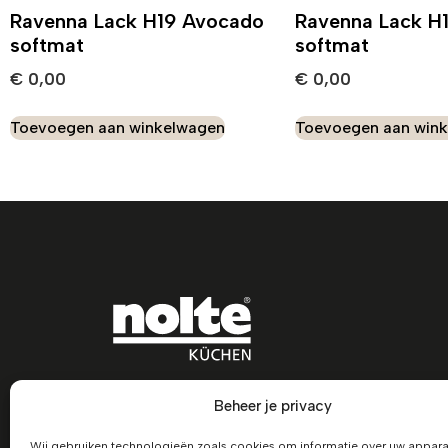
Ravenna Lack H19 Avocado
Ravenna Lack H
softmat
softmat
€
0,00
€
0,00
Toevoegen aan winkelwagen
Toevoegen aan win
Beheer je privacy
Wij gebruiken technologieën zoals cookies om informatie over uw appara