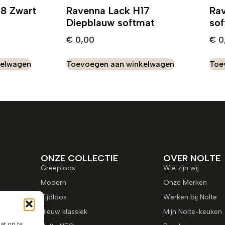
18 Zwart
Ravenna Lack H17
Ra
Diepblauw softmat
so
€
0,00
€
0
kelwagen
Toevoegen aan winkelwagen
Toe
ONZE COLLECTIE
OVER NOLTE
Greeploos
Wie zijn wij
Modern
Onze Merken
Tijdloos
Werken bij Nolte
Nieuw klassiek
Mijn Nolte-keuken
at op te