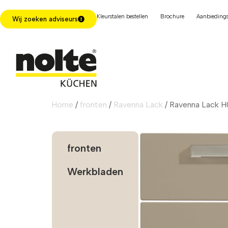
Kleurstalen bestellen
Brochure
Aanbiedings
Wij zoeken adviseurs
Home
/
fronten
/
Ravenna Lack
/ Ravenna Lack H
fronten
Werkbladen