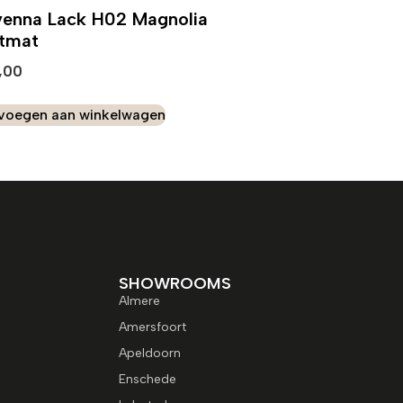
venna Lack H02 Magnolia
ftmat
,00
voegen aan winkelwagen
SHOWROOMS
Almere
Amersfoort
Apeldoorn
Enschede