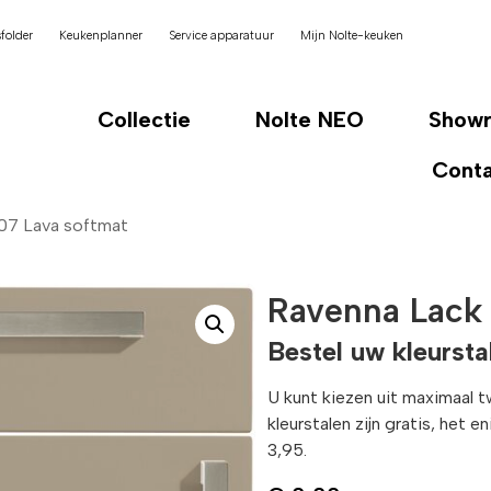
folder
Keukenplanner
Service apparatuur
Mijn Nolte-keuken
Collectie
Nolte NEO
Show
Cont
07 Lava softmat
Ravenna Lack 
Bestel uw kleursta
U kunt kiezen uit maximaal 
kleurstalen zijn gratis, het 
3,95.