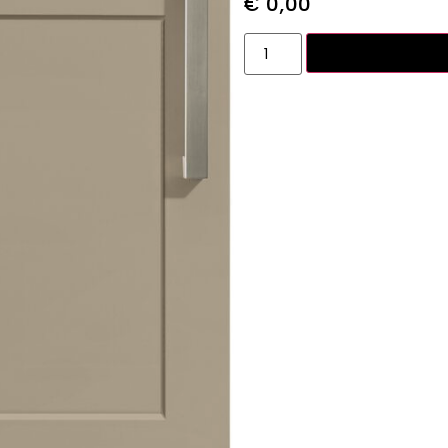
€
0,00
Toevoegen aan w