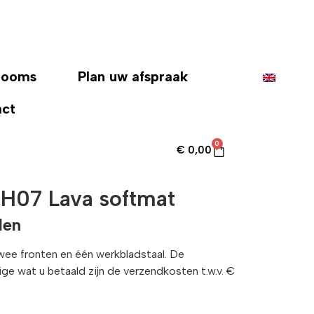
rooms
Plan uw afspraak
act
0
€
0,00
H07 Lava softmat
len
twee fronten en één werkbladstaal. De
enige wat u betaald zijn de verzendkosten t.w.v. €