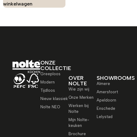
winkelwagen
ONZE
COLLECTIE
Greeploos
OVER
SHOWROOMS
Modern
NOLTE
Almere
Wie zijn wij
Tijdloos
Amersfoort
Onze Merken
Nieuw klassiek
Apeldoorn
Werken bij
Nolte NEO
Enschede
Nolte
Lelystad
Mijn Nolte-
keuken
Brochure