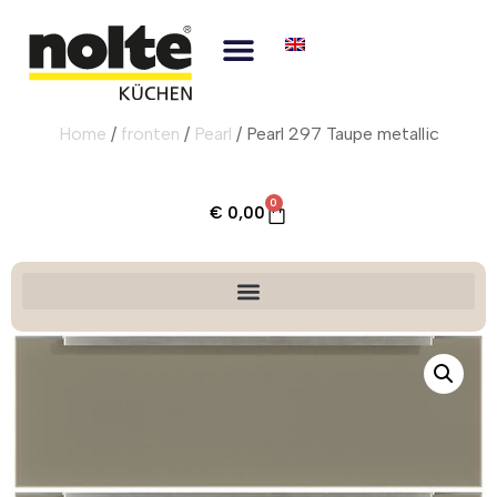
Home
/
fronten
/
Pearl
/ Pearl 297 Taupe metallic
0
€
0,00