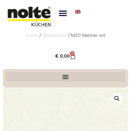
Home
/
Werkbladen
/ M20 Marmer wit
0
€
0,00