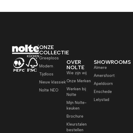
ONZE
COLLECTIE
Greeploos
OVER
SHOWROOMS
Modern
NOLTE
Almere
Wie zijn wij
Tijdloos
Amersfoort
Onze Merken
Nieuw klassiek
Apeldoorn
Werken bij
Nolte NEO
Enschede
Nolte
Lelystad
Mijn Nolte-
keuken
Brochure
Kleurstalen
bestellen