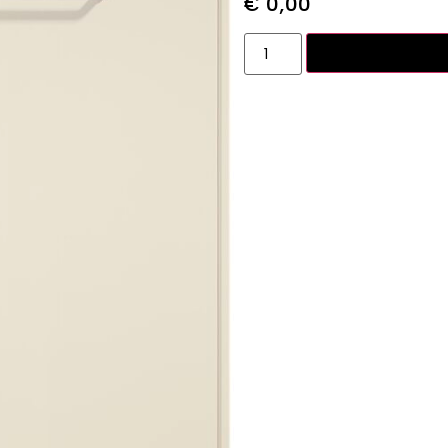
€
0,00
Toevoegen aan w