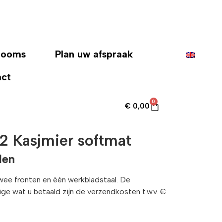
rooms
Plan uw afspraak
act
0
€
0,00
2 Kasjmier softmat
len
twee fronten en één werkbladstaal. De
enige wat u betaald zijn de verzendkosten t.w.v. €