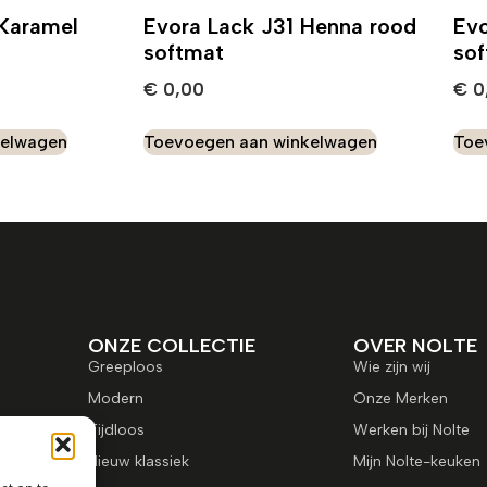
 Karamel
Evora Lack J31 Henna rood
Evo
softmat
so
€
0,00
€
0
kelwagen
Toevoegen aan winkelwagen
Toe
ONZE COLLECTIE
OVER NOLTE
Greeploos
Wie zijn wij
Modern
Onze Merken
Tijdloos
Werken bij Nolte
Nieuw klassiek
Mijn Nolte-keuken