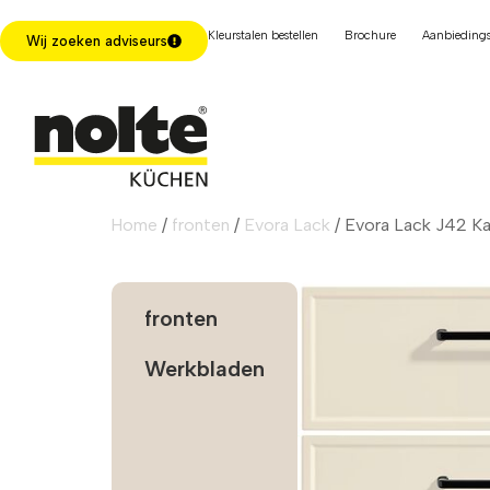
Kleurstalen bestellen
Brochure
Aanbiedings
Wij zoeken adviseurs
Home
/
fronten
/
Evora Lack
/ Evora Lack J42 Ka
fronten
Werkbladen