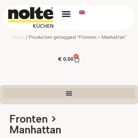
Home
/ Producten getagged “Fronten > Manhattan”
0
€
0,00
Fronten >
Manhattan