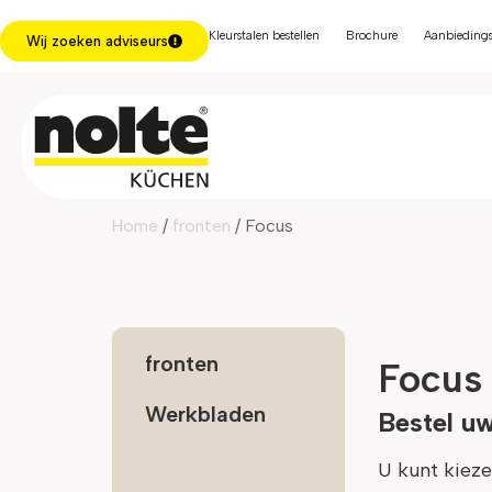
Kleurstalen bestellen
Brochure
Aanbiedings
Wij zoeken adviseurs
Home
/
fronten
/ Focus
fronten
Focus
Werkbladen
Bestel uw
U kunt kieze