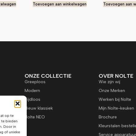
kelwagen
Toevoegen aan winkelwagen
Toevoegen aan w
ONZE COLLECTIE
OVER NOLTE
Greeploos
Wie zijn wij
Modern
Onze Merken
Tijdloos
Werken bij Nolte
Nieuw klassiek
Mijn Nolte-keuken
at op te
Nolte NEO
Brochure
 te bieden
Kleurstalen bestell
n. Door in
g of unieke
Service apparatuu