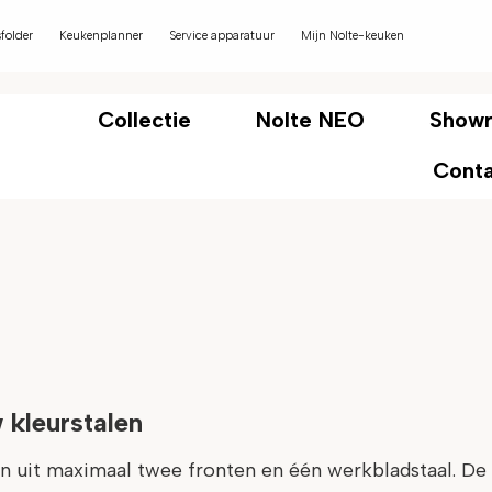
folder
Keukenplanner
Service apparatuur
Mijn Nolte-keuken
Collectie
Nolte NEO
Show
Cont
 kleurstalen
n uit maximaal twee fronten en één werkbladstaal. De k