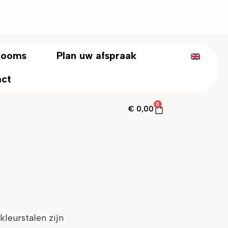
rooms
Plan uw afspraak
act
0
€
0,00
leurstalen zijn