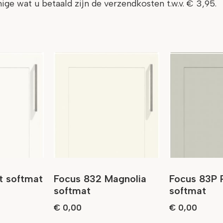
nige wat u betaald zijn de verzendkosten t.w.v. € 3,95.
t softmat
Focus 832 Magnolia
Focus 83P P
softmat
softmat
€
0,00
€
0,00