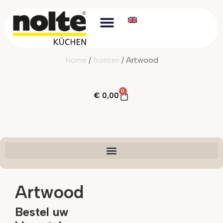
Home
/
fronten
/ Artwood
0
€
0,00
Artwood
Bestel uw