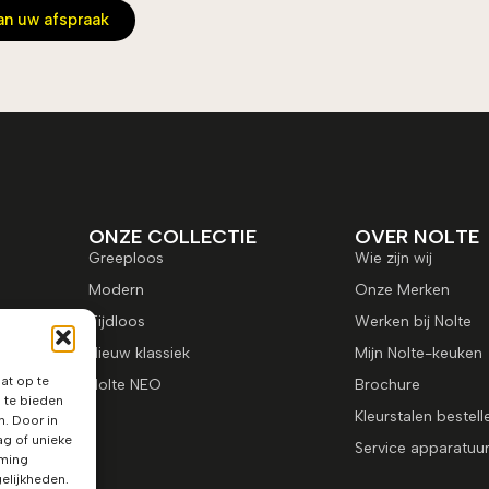
an uw afspraak
ONZE COLLECTIE
OVER NOLTE
Greeploos
Wie zijn wij
Modern
Onze Merken
Tijdloos
Werken bij Nolte
Nieuw klassiek
Mijn Nolte-keuken
at op te
Nolte NEO
Brochure
 te bieden
Kleurstalen bestell
n. Door in
g of unieke
Service apparatuu
mming
elijkheden.