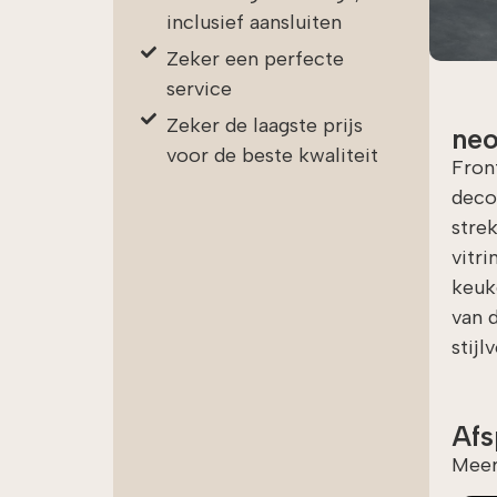
inclusief aansluiten
Zeker een perfecte
service
Zeker de laagste prijs
ne
voor de beste kwaliteit
Fron
deco
stre
vitri
keuk
van 
stij
Afs
Meer