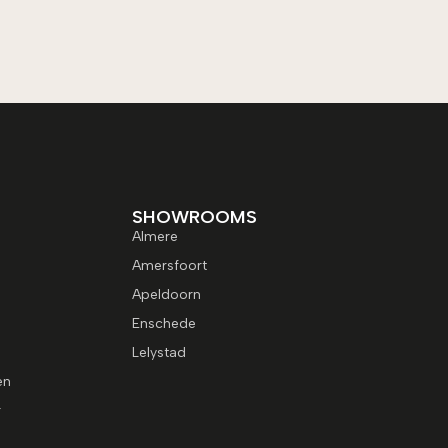
SHOWROOMS
Almere
Amersfoort
Apeldoorn
Enschede
Lelystad
en
r