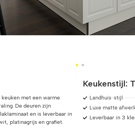
Keukenstijl: T
is keuken met een warme
Landhuis-stijl
traling. De deuren zijn
Luxe matte afwer
aklaminaat en is leverbaar in
Leverbaar in 3 kl
t, platinagrijs en grafiet.