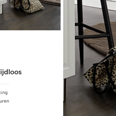
ijdloos
king
euren