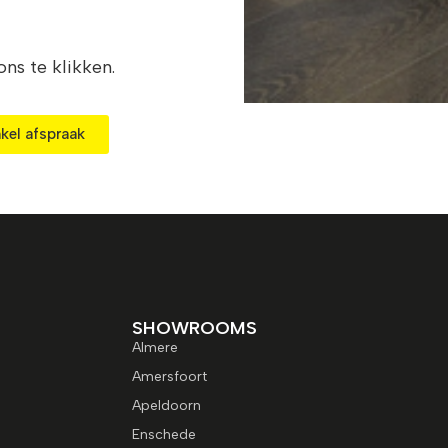
ns te klikken.
kel afspraak
SHOWROOMS
Almere
Amersfoort
Apeldoorn
Enschede