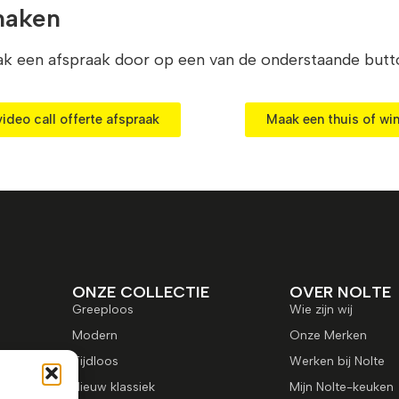
maken
 een afspraak door op een van de onderstaande butto
ideo call offerte afspraak
Maak een thuis of win
ONZE COLLECTIE
OVER NOLTE
Greeploos
Wie zijn wij
Modern
Onze Merken
Tijdloos
Werken bij Nolte
Nieuw klassiek
Mijn Nolte-keuken