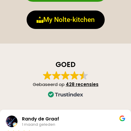
My Nolte-kitchen
GOED
Gebaseerd op
428 recensies
Randy de Graaf
1 maand geleden