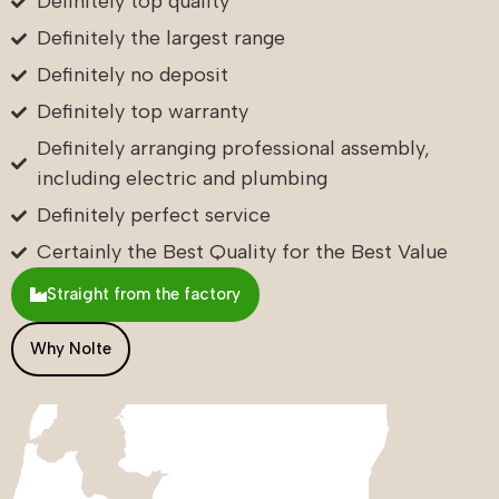
Definitely top quality
gevoel dat er onnodig extra kosten werden
aangepraat.
Definitely the largest range
Definitely no deposit
Het inmeten, de levering en de installatie verliepen via
andere partijen, en ook dat ging bij ons super. Erg
Definitely top warranty
vriendelijke vakmensen die meedenken, moeite doen
Definitely arranging professional assembly,
en bereid zijn te helpen.
including electric and plumbing
Het traject met Nolte Küchen Center is prettig
Definitely perfect service
verlopen en alles is netjes afgerond. Wij zijn erg
tevreden met het eindresultaat. Aanrader!
Certainly the Best Quality for the Best Value
Straight from the factory
Why Nolte