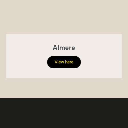
Almere
View here