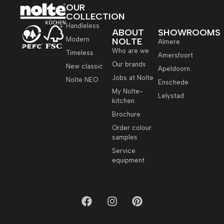
OUR
COLLECTION
Handleless
ABOUT
SHOWROOMS
Modern
NOLTE
Almere
Who are we
Timeless
Amersfoort
Our brands
New classic
Apeldoorn
Jobs at Nolte
Nolte NEO
Enschede
My Nolte-
Lelystad
kitchen
Brochure
Order colour
samples
Service
equipment