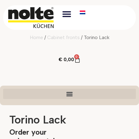
Home
/
Cabinet fronts
/ Torino Lack
0
€
0,00
Torino Lack
Order your