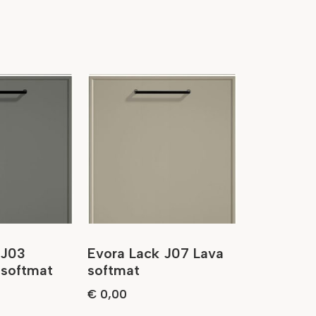
 J03
Evora Lack J07 Lava
 softmat
softmat
€
0,00