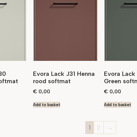
30
Evora Lack J31 Henna
Evora Lack
softmat
rood softmat
Green soft
€
0,00
€
0,00
Add to basket
Add to basket
1
2
→