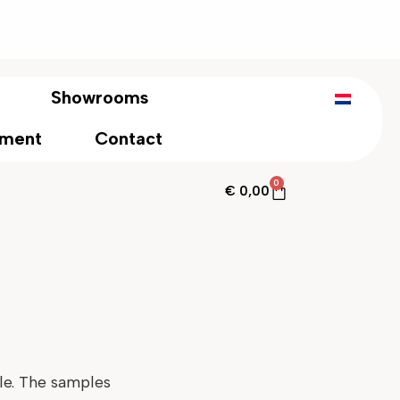
Showrooms
tment
Contact
0
€
0,00
le. The samples