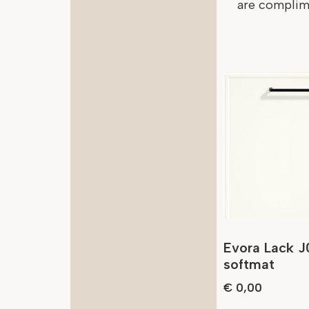
are complime
Evora Lack J
softmat
€
0,00