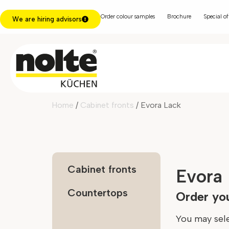
Order colour samples
Brochure
Special of
We are hiring advisors
Home
/
Cabinet fronts
/ Evora Lack
Cabinet fronts
Evora
Countertops
Order yo
You may sele