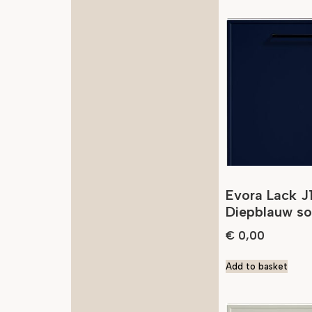
Evora Lack J
Diepblauw s
€
0,00
Add to basket