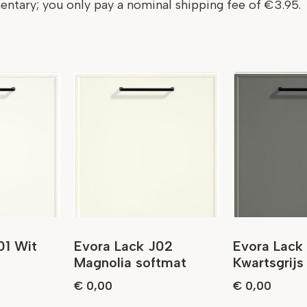
ntary; you only pay a nominal shipping fee of €3.95.
01 Wit
Evora Lack J02
Evora Lack
Magnolia softmat
Kwartsgrijs
€
0,00
€
0,00