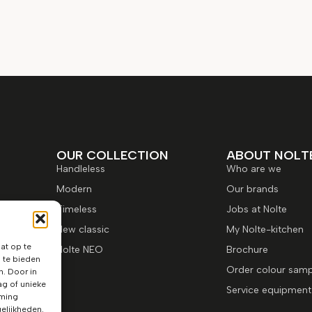
OUR COLLECTION
ABOUT NOLT
Handleless
Who are we
Modern
Our brands
Timeless
Jobs at Nolte
New classic
My Nolte-kitchen
at op te
Nolte NEO
Brochure
 te bieden
Order colour samp
n. Door in
g of unieke
Service equipment
mming
elijkheden.