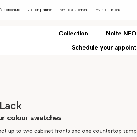
fers brochure
Kitchen planner
Service equipment
My Nolte-kitchen
Collection
Nolte NEO
Schedule your appoin
 Lack
ur colour swatches
ct up to two cabinet fronts and one countertop samp