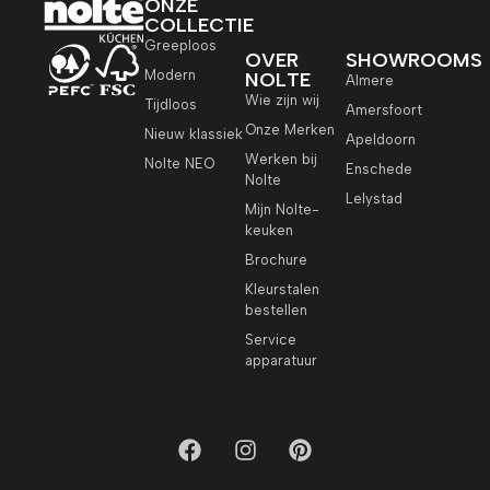
ONZE
COLLECTIE
Greeploos
OVER
SHOWROOMS
Modern
NOLTE
Almere
Wie zijn wij
Tijdloos
Amersfoort
Onze Merken
Nieuw klassiek
Apeldoorn
Werken bij
Nolte NEO
Enschede
Nolte
Lelystad
Mijn Nolte-
keuken
Brochure
Kleurstalen
bestellen
Service
apparatuur